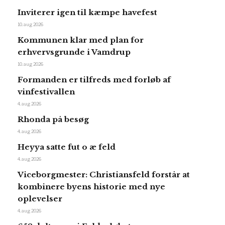
Inviterer igen til kæmpe havefest
10. aug 2026
Kommunen klar med plan for
erhvervsgrunde i Vamdrup
10. aug 2026
Formanden er tilfreds med forløb af
vinfestivallen
4. aug 2026
Rhonda på besøg
4. aug 2026
Heyya satte fut o æ feld
4. aug 2026
Viceborgmester: Christiansfeld forstår at
kombinere byens historie med nye
oplevelser
4. aug 2026