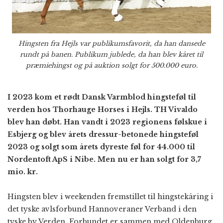
Hingsten fra Hejls var publikumsfavorit, da han dansede
rundt på banen. Publikum jublede, da han blev kåret til
præmiehingst og på auktion solgt for 500.000 euro.
I 2023 kom et rødt Dansk Varmblod hingsteføl til
verden hos Thorhauge Horses i Hejls. TH Vivaldo
blev han døbt. Han vandt i 2023 regionens følskue i
Esbjerg og blev årets dressur-betonede hingsteføl
2023 og solgt som årets dyreste føl for 44.000 til
Nordentoft ApS i Nibe. Men nu er han solgt for 3,7
mio. kr.
Hingsten blev i weekenden fremstillet til hingstekåring i
det tyske avlsforbund Hannoveraner Verband i den
tyske by Verden. Forbundet er sammen med Oldenburg