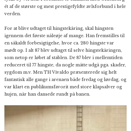
ét af de største og mest prestigefyldte avlsforbund i hele
verden.
For at blive udtaget til hingstekåring, skal hingsten
igennem det første nåleøje af mange. Han fremstilles til
en såkaldt forbesigtigelse, hvor ca. 280 hingste var
mødt op. I alt 87 blev udtaget til selve hingstekåringen,
som netop er løbet af stablen. De 87 blev i mellemtiden
reduceret til 77 hingste, da nogle måtte udgå pga. skader,
sygdom m.v. Men TH Vivaldo præsenterede sig helt
fantastisk alle gange i arenaen både fredag og lørdag, og
var klart en publikumsfavorit med store klapsalver og
hujen, når han dansede rundt på banen.