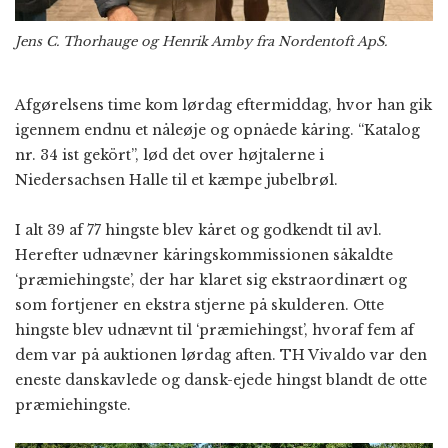
Jens C. Thorhauge og Henrik Amby fra Nordentoft ApS.
Afgørelsens time kom lørdag eftermiddag, hvor han gik
igennem endnu et nåleøje og opnåede kåring. “Katalog
nr. 34 ist gekört”, lød det over højtalerne i
Niedersachsen Halle til et kæmpe jubelbrøl.
I alt 39 af 77 hingste blev kåret og godkendt til avl.
Herefter udnævner kåringskommissionen såkaldte
‘præmiehingste’, der har klaret sig ekstraordinært og
som fortjener en ekstra stjerne på skulderen. Otte
hingste blev udnævnt til ‘præmiehingst’, hvoraf fem af
dem var på auktionen lørdag aften. TH Vivaldo var den
eneste danskavlede og dansk-ejede hingst blandt de otte
præmiehingste.