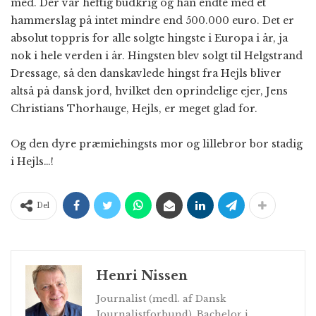
med. Der var heftig budkrig og han endte med et
hammerslag på intet mindre end 500.000 euro. Det er
absolut toppris for alle solgte hingste i Europa i år, ja
nok i hele verden i år. Hingsten blev solgt til Helgstrand
Dressage, så den danskavlede hingst fra Hejls bliver
altså på dansk jord, hvilket den oprindelige ejer, Jens
Christians Thorhauge, Hejls, er meget glad for.
Og den dyre præmiehingsts mor og lillebror bor stadig
i Hejls…!
Del
Henri Nissen
Journalist (medl. af Dansk
Journalistforbund), Bachelor i