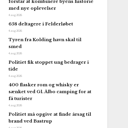
forstår at kombinere byens historie
med nye oplevelser
4. aug 2026
658 deltagere i Felderløbet
4. aug 2026
Tyren fra Kolding havn skal til
smed
4. aug 2026
Politiet fik stoppet ung bedrager i
tide
4. aug 2026
400 flasker rom og whisky er
sænket ved Gl. Ålbo camping for at
få turister
4. aug 2026
Politiet må opgive at finde årsag til
brand ved Bastrup
4. aug 2026