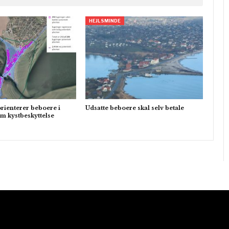
HEJLSMINDE
ienterer beboere i
Udsatte beboere skal selv betale
m kystbeskyttelse