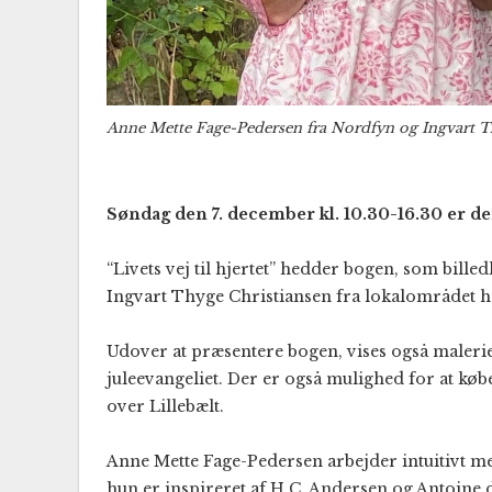
Anne Mette Fage-Pedersen fra Nordfyn og Ingvart T
Søndag den 7. december kl. 10.30-16.30 er d
“Livets vej til hjertet” hedder bogen, som bil
Ingvart Thyge Christiansen fra lokalområdet ha
Udover at præsentere bogen, vises også malerier
juleevangeliet. Der er også mulighed for at køb
over Lillebælt.
Anne Mette Fage-Pedersen arbejder intuitivt me
hun er inspireret af H.C. Andersen og Antoine