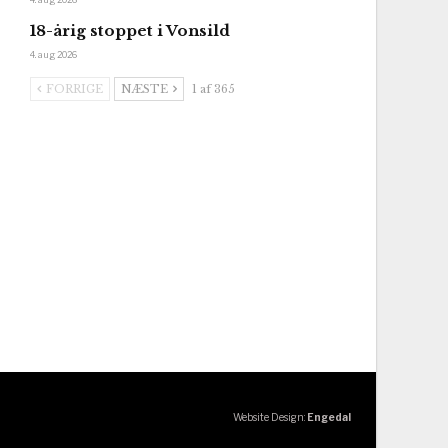
18-årig stoppet i Vonsild
4. aug 2026
FORRIGE
NÆSTE
1 af 365
Website Design:
Engedal