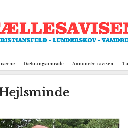
viserne
Dækningsområde
Annoncér i avisen
Tu
i Hejlsminde