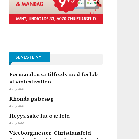
SENESTE NYT
Formanden er tilfreds med forløb
af vinfestivallen
4. aug 2026
Rhonda på besøg
4. aug 2026
Heyya satte fut o æ feld
4. aug 2026
Viceborgmester: Christiansfeld