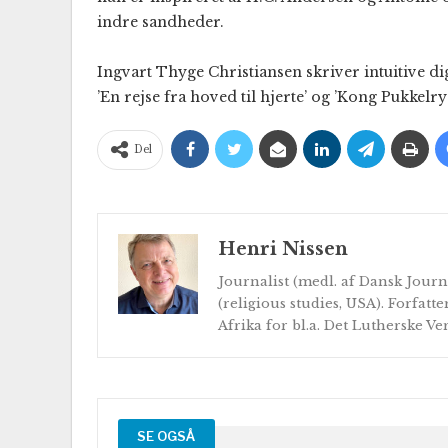
indre sandheder.
Ingvart Thyge Christiansen skriver intuitive di
’En rejse fra hoved til hjerte’ og ’Kong Pukkelry
Del
Henri Nissen
Journalist (medl. af Dansk Journ
(religious studies, USA). Forfatte
Afrika for bl.a. Det Lutherske V
SE OGSÅ