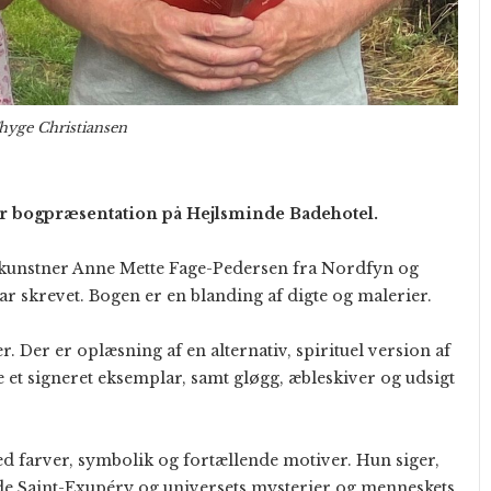
hyge Christiansen
er bogpræsentation på Hejlsminde Badehotel.
ledkunstner Anne Mette Fage-Pedersen fra Nordfyn og
r skrevet. Bogen er en blanding af digte og malerier.
. Der er oplæsning af en alternativ, spirituel version af
e et signeret eksemplar, samt gløgg, æbleskiver og udsigt
d farver, symbolik og fortællende motiver. Hun siger,
 de Saint-Exupéry og universets mysterier og menneskets