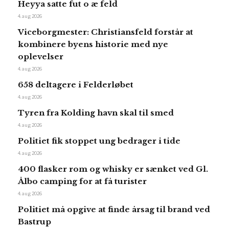
Heyya satte fut o æ feld
4. aug 2026
Viceborgmester: Christiansfeld forstår at
kombinere byens historie med nye
oplevelser
4. aug 2026
658 deltagere i Felderløbet
4. aug 2026
Tyren fra Kolding havn skal til smed
4. aug 2026
Politiet fik stoppet ung bedrager i tide
4. aug 2026
400 flasker rom og whisky er sænket ved Gl.
Ålbo camping for at få turister
4. aug 2026
Politiet må opgive at finde årsag til brand ved
Bastrup