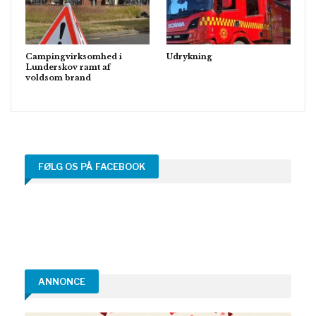
Campingvirksomhed i
Udrykning
Lunderskov ramt af
voldsom brand
FØLG OS PÅ FACEBOOK
ANNONCE