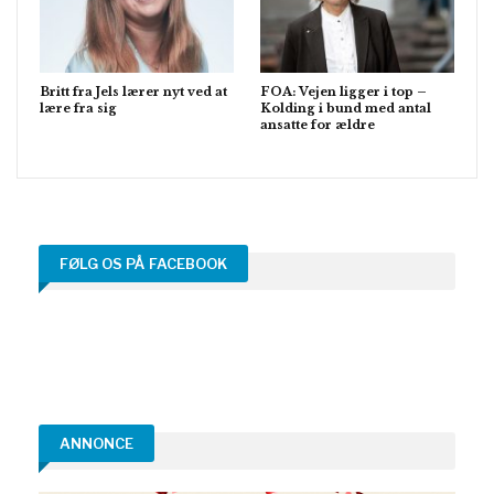
Britt fra Jels lærer nyt ved at
FOA: Vejen ligger i top –
lære fra sig
Kolding i bund med antal
ansatte for ældre
FØLG OS PÅ FACEBOOK
ANNONCE