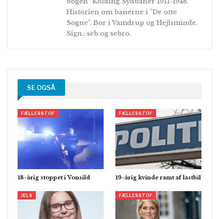
bogen "Kolding Sydbaner 1911-1948.
Historien om banerne i "De otte
Sogne". Bor i Vamdrup og Hejlsminde.
Sign.: seb og sebro.
SE OGSÅ
FÆLLESSTOF
FÆLLESSTOF
18-årig stoppet i Vonsild
19-årig kvinde ramt af lastbil
JELS
FÆLLESSTOF