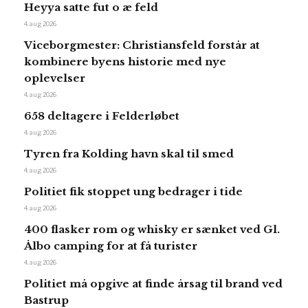
Heyya satte fut o æ feld
4. aug 2026
Viceborgmester: Christiansfeld forstår at
kombinere byens historie med nye
oplevelser
4. aug 2026
658 deltagere i Felderløbet
4. aug 2026
Tyren fra Kolding havn skal til smed
4. aug 2026
Politiet fik stoppet ung bedrager i tide
4. aug 2026
400 flasker rom og whisky er sænket ved Gl.
Ålbo camping for at få turister
4. aug 2026
Politiet må opgive at finde årsag til brand ved
Bastrup