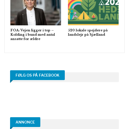
FOA: Vejen ligger i top –
520 lokale spejdere på
Kolding i bund med antal
landslejr på Sjælland
ansatte for ældre
FØLG OS PÅ FACEBOOK
ANNONCE