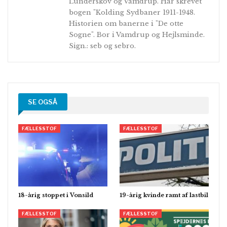
Lunderskov og Vamdrup. Har skrevet
bogen "Kolding Sydbaner 1911-1948.
Historien om banerne i "De otte
Sogne". Bor i Vamdrup og Hejlsminde.
Sign.: seb og sebro.
SE OGSÅ
FÆLLESSTOF
FÆLLESSTOF
18-årig stoppet i Vonsild
19-årig kvinde ramt af lastbil
FÆLLESSTOF
FÆLLESSTOF