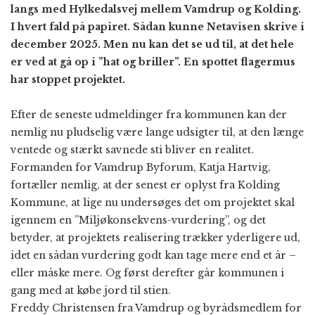
langs med Hylkedalsvej mellem Vamdrup og Kolding.
I hvert fald på papiret. Sådan kunne Netavisen skrive i
december 2025. Men nu kan det se ud til, at det hele
er ved at gå op i ”hat og briller”. En spottet flagermus
har stoppet projektet.
Efter de seneste udmeldinger fra kommunen kan der
nemlig nu pludselig være lange udsigter til, at den længe
ventede og stærkt savnede sti bliver en realitet.
Formanden for Vamdrup Byforum, Katja Hartvig,
fortæller nemlig, at der senest er oplyst fra Kolding
Kommune, at lige nu undersøges det om projektet skal
igennem en ”Miljøkonsekvens-vurdering”, og det
betyder, at projektets realisering trækker yderligere ud,
idet en sådan vurdering godt kan tage mere end et år –
eller måske mere. Og først derefter går kommunen i
gang med at købe jord til stien.
Freddy Christensen fra Vamdrup og byrådsmedlem for