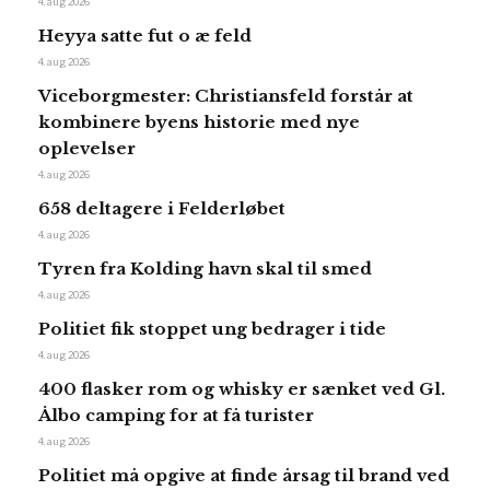
4. aug 2026
Heyya satte fut o æ feld
4. aug 2026
Viceborgmester: Christiansfeld forstår at
kombinere byens historie med nye
oplevelser
4. aug 2026
658 deltagere i Felderløbet
4. aug 2026
Tyren fra Kolding havn skal til smed
4. aug 2026
Politiet fik stoppet ung bedrager i tide
4. aug 2026
400 flasker rom og whisky er sænket ved Gl.
Ålbo camping for at få turister
4. aug 2026
Politiet må opgive at finde årsag til brand ved