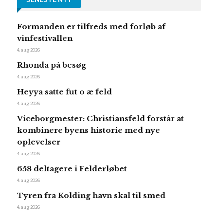
Formanden er tilfreds med forløb af
vinfestivallen
4. aug 2026
Rhonda på besøg
4. aug 2026
Heyya satte fut o æ feld
4. aug 2026
Viceborgmester: Christiansfeld forstår at
kombinere byens historie med nye
oplevelser
4. aug 2026
658 deltagere i Felderløbet
4. aug 2026
Tyren fra Kolding havn skal til smed
4. aug 2026