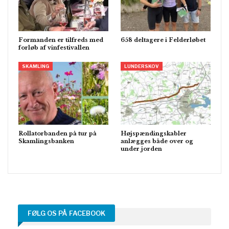
Formanden er tilfreds med
658 deltagere i Felderløbet
forløb af vinfestivallen
SKAMLING
LUNDERSKOV
Rollatorbanden på tur på
Højspændingskabler
Skamlingsbanken
anlægges både over og
under jorden
FØLG OS PÅ FACEBOOK