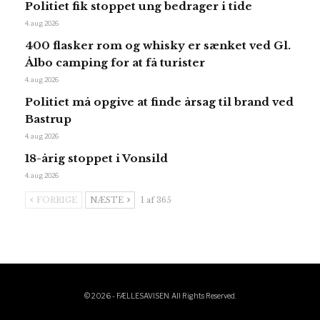
Politiet fik stoppet ung bedrager i tide
4. aug 2026
400 flasker rom og whisky er sænket ved Gl.
Ålbo camping for at få turister
4. aug 2026
Politiet må opgive at finde årsag til brand ved
Bastrup
4. aug 2026
18-årig stoppet i Vonsild
4. aug 2026
FORRIGE
NÆSTE
1 af 365
© 2026 - FÆLLESAVISEN. All Rights Reserved.