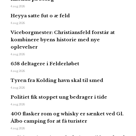
4. aug 2026
Heyya satte fut o æ feld
4. aug 2026
Viceborgmester: Christiansfeld forstår at
kombinere byens historie med nye
oplevelser
4. aug 2026
658 deltagere i Felderløbet
4. aug 2026
Tyren fra Kolding havn skal til smed
4. aug 2026
Politiet fik stoppet ung bedrager i tide
4. aug 2026
400 flasker rom og whisky er sænket ved Gl.
Ålbo camping for at få turister
4. aug 2026