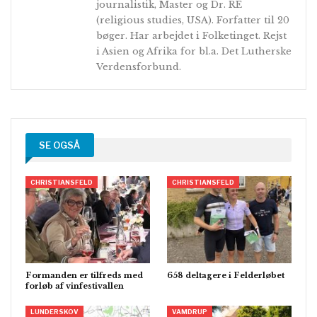
journalistik, Master og Dr. RE
(religious studies, USA). Forfatter til 20
bøger. Har arbejdet i Folketinget. Rejst
i Asien og Afrika for bl.a. Det Lutherske
Verdensforbund.
SE OGSÅ
CHRISTIANSFELD
CHRISTIANSFELD
Formanden er tilfreds med
658 deltagere i Felderløbet
forløb af vinfestivallen
LUNDERSKOV
VAMDRUP