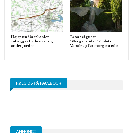
Højspændingskabler
Bronzefiguren
anlægges både over og
’Morgenrøden’ stjålet i
under jorden
Vamdrup før morgenrøde
FØLG OS PÅ FACEBOOK
ANNONCE