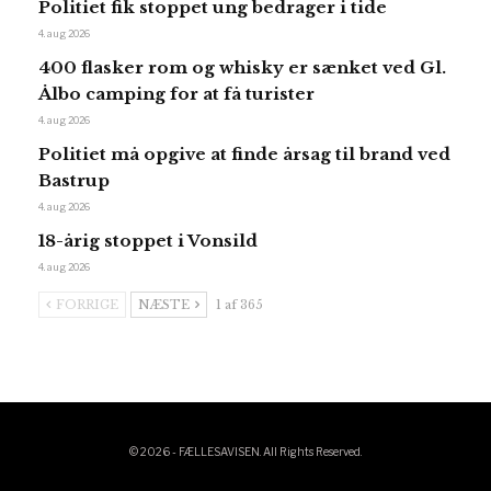
Politiet fik stoppet ung bedrager i tide
4. aug 2026
400 flasker rom og whisky er sænket ved Gl.
Ålbo camping for at få turister
4. aug 2026
Politiet må opgive at finde årsag til brand ved
Bastrup
4. aug 2026
18-årig stoppet i Vonsild
4. aug 2026
FORRIGE
NÆSTE
1 af 365
© 2026 - FÆLLESAVISEN. All Rights Reserved.