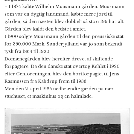
– I 1874 købte Wilhelm Muusmann gården. Muusmann,
som var en dygtig landmand, købte mere jord til
gården, så den næsten blev dobbelt så stor: 196 ha i alt.
Gården blev kaldt den bedste i amtet.
I 1900 solgte Muusmann gården til den preussiske stat
for 350.000 Mark. Sønderjylland var jo som bekendt
tysk fra 1864 til 1920.
Domænegården blev herefter drevet af skiftende
forpagtere. Da den danske stat overtog Kehlet i 1920
efter Genforeningen, blev den bortforpagtet til Jens
Rasmussen fra Kabdrup frem til 1936.
Men den 2. april 1925 nedbrændte gården på nær
stuehuset, et maskinhus og en halmlade.