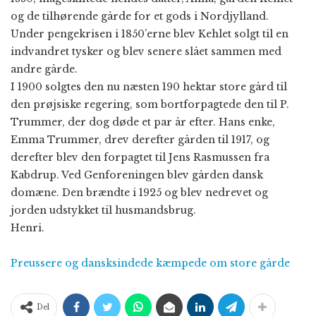
og de tilhørende gårde for et gods i Nordjylland.
Under pengekrisen i 1850’erne blev Kehlet solgt til en
indvandret tysker og blev senere slået sammen med
andre gårde.
I 1900 solgtes den nu næsten 190 hektar store gård til
den prøjsiske regering, som bortforpagtede den til P.
Trummer, der dog døde et par år efter. Hans enke,
Emma Trummer, drev derefter gården til 1917, og
derefter blev den forpagtet til Jens Rasmussen fra
Kabdrup. Ved Genforeningen blev gården dansk
domæne. Den brændte i 1925 og blev nedrevet og
jorden udstykket til husmandsbrug.
Henri.
Preussere og dansksindede kæmpede om store gårde
Del