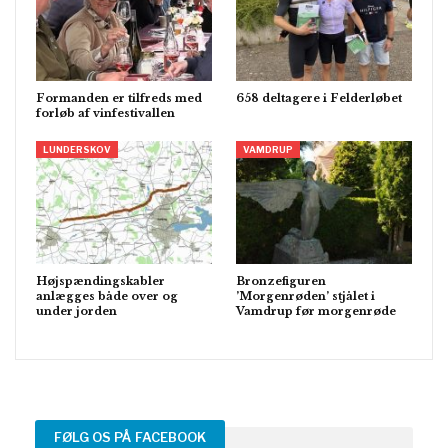
Formanden er tilfreds med
658 deltagere i Felderløbet
forløb af vinfestivallen
LUNDERSKOV
VAMDRUP
Højspændingskabler
Bronzefiguren
anlægges både over og
’Morgenrøden’ stjålet i
under jorden
Vamdrup før morgenrøde
FØLG OS PÅ FACEBOOK