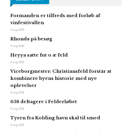
Formanden er tilfreds med forløb af
vinfestivallen
4. aug 2026
Rhonda på besøg
4. aug 2026
Heyya satte fut o æ feld
4. aug 2026
Viceborgmester: Christiansfeld forstår at
kombinere byens historie med nye
oplevelser
4. aug 2026
658 deltagere i Felderløbet
4. aug 2026
Tyren fra Kolding havn skal til smed
4. aug 2026