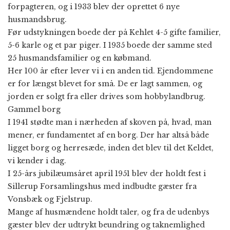
forpagteren, og i 1933 blev der oprettet 6 nye
husmandsbrug.
Før udstykningen boede der på Kehlet 4-5 gifte familier,
5-6 karle og et par piger. I 1935 boede der samme sted
25 husmandsfamilier og en købmand.
Her 100 år efter lever vi i en anden tid. Ejendommene
er for længst blevet for små. De er lagt sammen, og
jorden er solgt fra eller drives som hobbylandbrug.
Gammel borg
I 1941 stødte man i nærheden af skoven på, hvad, man
mener, er fundamentet af en borg. Der har altså både
ligget borg og herresæde, inden det blev til det Keldet,
vi kender i dag.
I 25-års jubilæumsåret april 1951 blev der holdt fest i
Sillerup Forsamlingshus med indbudte gæster fra
Vonsbæk og Fjelstrup.
Mange af husmændene holdt taler, og fra de udenbys
gæster blev der udtrykt beundring og taknemlighed