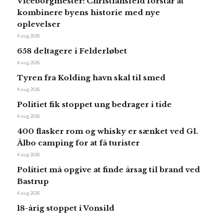
Viceborgmester: Christiansfeld forstår at
kombinere byens historie med nye
oplevelser
4. aug 2026
658 deltagere i Felderløbet
4. aug 2026
Tyren fra Kolding havn skal til smed
4. aug 2026
Politiet fik stoppet ung bedrager i tide
4. aug 2026
400 flasker rom og whisky er sænket ved Gl.
Ålbo camping for at få turister
4. aug 2026
Politiet må opgive at finde årsag til brand ved
Bastrup
4. aug 2026
18-årig stoppet i Vonsild