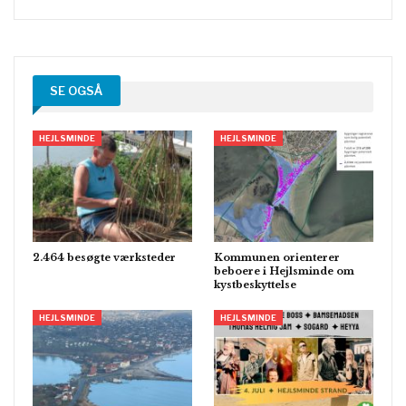
SE OGSÅ
HEJLSMINDE
HEJLSMINDE
2.464 besøgte værksteder
Kommunen orienterer
beboere i Hejlsminde om
kystbeskyttelse
HEJLSMINDE
HEJLSMINDE