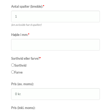
Antal spalter (bredde):
*
(en avisside har 6 spalter)
Højde i mm:
*
Sorthvid eller farve?
*
Sorthvid
Farve
Pris (ex. moms):
Pris (inkl. moms):