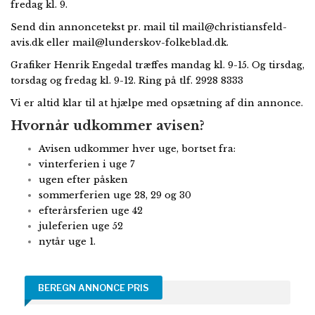
fredag kl. 9.
Send din annoncetekst pr. mail til
mail@christiansfeld-
avis.dk
eller
mail@lunderskov-folkeblad.dk
.
Grafiker Henrik Engedal træffes mandag kl. 9-15. Og tirsdag,
torsdag og fredag kl. 9-12. Ring på tlf. 2928 8333
Vi er altid klar til at hjælpe med opsætning af din annonce.
Hvornår udkommer avisen?
Avisen udkommer hver uge, bortset fra:
vinterferien i uge 7
ugen efter påsken
sommerferien uge 28, 29 og 30
efterårsferien uge 42
juleferien uge 52
nytår uge 1.
BEREGN ANNONCE PRIS