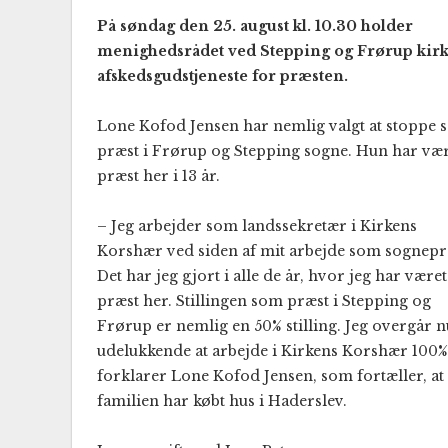
På søndag den 25. august kl. 10.30 holder
menighedsrådet ved Stepping og Frørup kir
afskedsgudstjeneste for præsten.
Lone Kofod Jensen har nemlig valgt at stoppe
præst i Frørup og Stepping sogne. Hun har væ
præst her i 13 år.
– Jeg arbejder som landssekretær i Kirkens
Korshær ved siden af mit arbejde som sognepr
Det har jeg gjort i alle de år, hvor jeg har været
præst her. Stillingen som præst i Stepping og
Frørup er nemlig en 50% stilling. Jeg overgår nu
udelukkende at arbejde i Kirkens Korshær 100%
forklarer Lone Kofod Jensen, som fortæller, at
familien har købt hus i Haderslev.