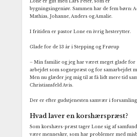
Lone er gift med Lars Peter, som er
bygningsingeniør. Sammen har de fem børn: 
Mathias, Johanne, Anders og Amalie.
I fritiden er pastor Lone en ivrig hesterytter.
Glade for de 13 år i Stepping og Frørup
– Min familie og jeg har været meget glade for 
arbejdet som sognepræst og for samarbejdet m
Men nu glæder jeg mig til at få lidt mere tid 
Christiansfeld Avis.
Der er efter gudstjenesten samvær i forsamlin
Hvad laver en korshærspræst?
Som korshærs-præst tager Lone sig af samfund
være mennesker, som har problemer med misb