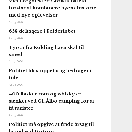
Viceborgmester: Christiansfeld
forstår at kombinere byens historie
med nye oplevelser
4. aug 2026
658 deltagere i Felderløbet
4. aug 2026
Tyren fra Kolding havn skal til
smed
4. aug 2026
Politiet fik stoppet ung bedrager i
tide
4. aug 2026
400 flasker rom og whisky er
sænket ved Gl. Ålbo camping for at
få turister
4. aug 2026
Politiet må opgive at finde årsag til
brand ved Bastrup