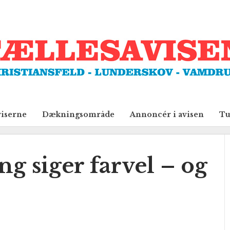
viserne
Dækningsområde
Annoncér i avisen
Tu
ng siger farvel – og