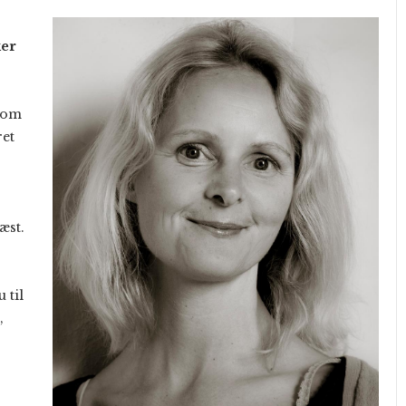
ker
 som
ret
æst.
 til
,