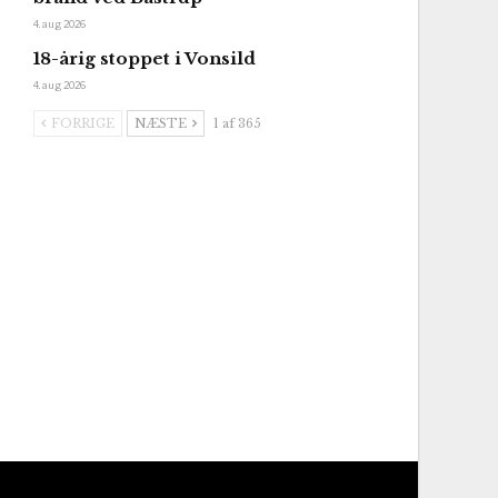
4. aug 2026
18-årig stoppet i Vonsild
4. aug 2026
FORRIGE
NÆSTE
1 af 365