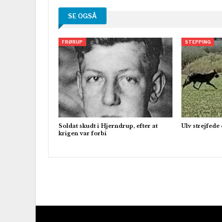
SE OGSÅ
FRØRUP
STEPPING
Soldat skudt i Hjerndrup, efter at
Ulv strejfed
krigen var forbi