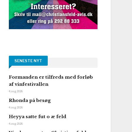
SENESTE NYT
Formanden er tilfreds med forløb
af vinfestivallen
4. aug 2026
Rhonda på besøg
4. aug 2026
Heyya satte fut o æ feld
4. aug 2026