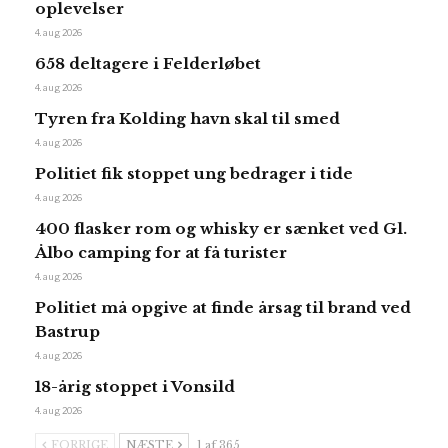
oplevelser
4. aug 2026
658 deltagere i Felderløbet
4. aug 2026
Tyren fra Kolding havn skal til smed
4. aug 2026
Politiet fik stoppet ung bedrager i tide
4. aug 2026
400 flasker rom og whisky er sænket ved Gl.
Ålbo camping for at få turister
4. aug 2026
Politiet må opgive at finde årsag til brand ved
Bastrup
4. aug 2026
18-årig stoppet i Vonsild
4. aug 2026
FORRIGE
NÆSTE
1 af 365