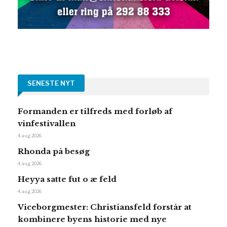
SENESTE NYT
Formanden er tilfreds med forløb af
vinfestivallen
4. aug 2026
Rhonda på besøg
4. aug 2026
Heyya satte fut o æ feld
4. aug 2026
Viceborgmester: Christiansfeld forstår at
kombinere byens historie med nye