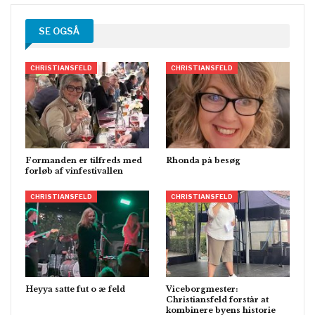
SE OGSÅ
CHRISTIANSFELD
CHRISTIANSFELD
Formanden er tilfreds med
Rhonda på besøg
forløb af vinfestivallen
CHRISTIANSFELD
CHRISTIANSFELD
Heyya satte fut o æ feld
Viceborgmester:
Christiansfeld forstår at
kombinere byens historie