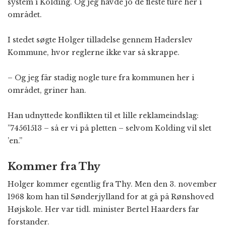
system i Kolding. Og jeg havde jo de fleste ture her i
området.
I stedet søgte Holger tilladelse gennem Haderslev
Kommune, hvor reglerne ikke var så skrappe.
– Og jeg får stadig nogle ture fra kommunen her i
området, griner han.
Han udnyttede konflikten til et lille reklameindslag:
”74561513 – så er vi på pletten – selvom Kolding vil slet
’en.”
Kommer fra Thy
Holger kommer egentlig fra Thy. Men den 3. november
1968 kom han til Sønderjylland for at gå på Rønshoved
Højskole. Her var tidl. minister Bertel Haarders far
forstander.