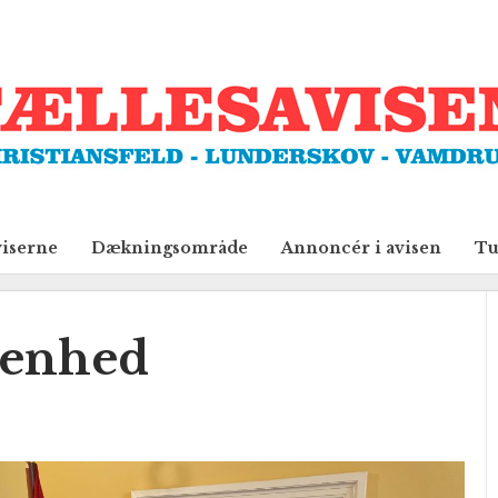
viserne
Dækningsområde
Annoncér i avisen
Tu
venhed