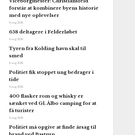
Viceborgmester: Christiansfeld
forstår at kombinere byens historie
med nye oplevelser
4. aug 2026
658 deltagere i Felderløbet
4. aug 2026
Tyren fra Kolding havn skal til
smed
4. aug 2026
Politiet fik stoppet ung bedrager i
tide
4. aug 2026
400 flasker rom og whisky er
sænket ved Gl. Ålbo camping for at
få turister
4. aug 2026
Politiet må opgive at finde årsag til
brand ved Bastrup