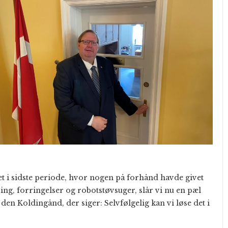
det i sidste periode, hvor nogen på forhånd havde givet
ng, forringelser og robotstøvsuger, slår vi nu en pæl
en Koldingånd, der siger: Selvfølgelig kan vi løse det i