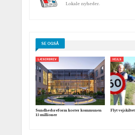
Lokale nyheder.
SE OGSÅ
LÆSERBREV
HEJLS
Sundhedsreform koster kommunen
Flyt vejskilt
15 millioner