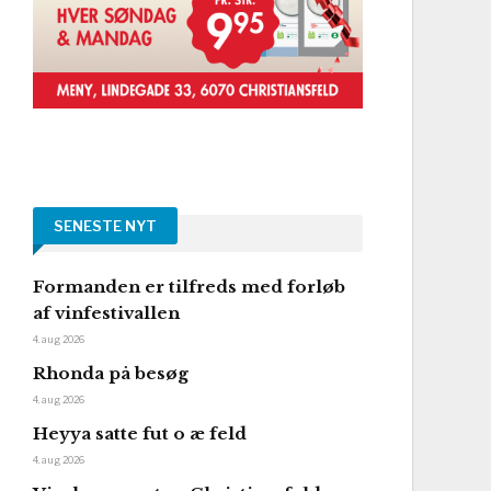
SENESTE NYT
Formanden er tilfreds med forløb
af vinfestivallen
4. aug 2026
Rhonda på besøg
4. aug 2026
Heyya satte fut o æ feld
4. aug 2026