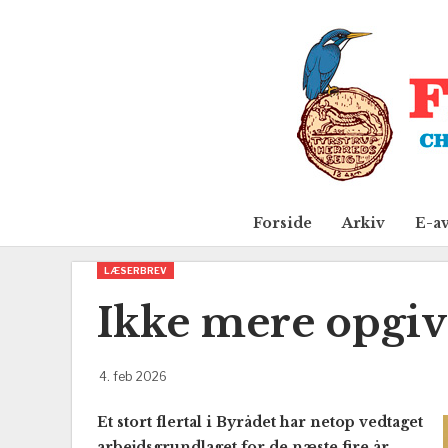
Forside
Arkiv
E-a
LÆSERBREV
Ikke mere opgi
4. feb 2026
Et stort flertal i Byrådet har netop vedtaget
arbejdsgrundlaget for de næste fire år.