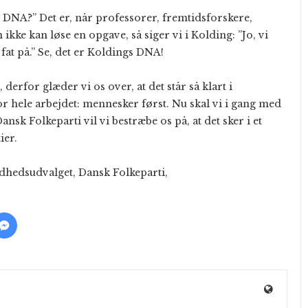
DNA?” Det er, når professorer, fremtidsforskere,
ke kan løse en opgave, så siger vi i Kolding: ”Jo, vi
 fat på.” Se, det er Koldings DNA!
rfor glæder vi os over, at det står så klart i
r hele arbejdet: mennesker først. Nu skal vi i gang med
ansk Folkeparti vil vi bestræbe os på, at det sker i et
ier.
hedsudvalget, Dansk Folkeparti,