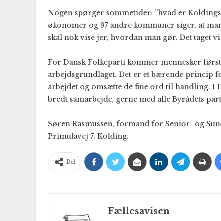
Nogen spørger sommetider: ”hvad er Koldings 
økonomer og 97 andre kommuner siger, at man ik
skal nok vise jer, hvordan man gør. Det taget vi
For Dansk Folkeparti kommer mennesker først, de
arbejdsgrundlaget. Det er et bærende princip fo
arbejdet og omsætte de fine ord til handling. I D
bredt samarbejde, gerne med alle Byrådets part
Søren Rasmussen, formand for Senior- og Sund
Primulavej 7, Kolding.
Del
Fællesavisen