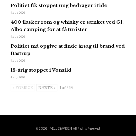
Politiet fik stoppet ung bedrager i tide
4. aug 2026
400 flasker rom og whisky er sænket ved Gl.
Ålbo camping for at få turister
4. aug 2026
Politiet må opgive at finde årsag til brand ved
Bastrup
4. aug 2026
18-årig stoppet i Vonsild
4. aug 2026
FORRIGE
NÆSTE
1 af 365
© 2026 - FÆLLESAVISEN. All Rights Reserved.