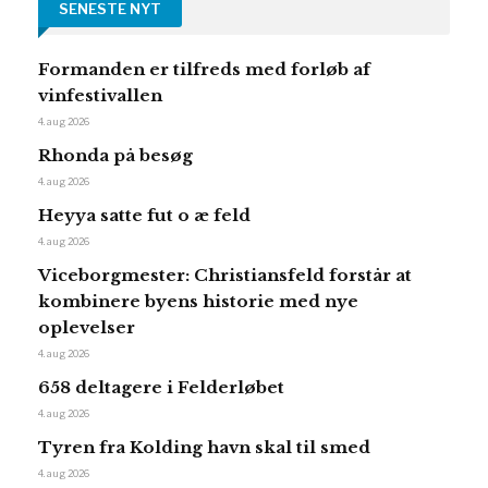
SENESTE NYT
Formanden er tilfreds med forløb af
vinfestivallen
4. aug 2026
Rhonda på besøg
4. aug 2026
Heyya satte fut o æ feld
4. aug 2026
Viceborgmester: Christiansfeld forstår at
kombinere byens historie med nye
oplevelser
4. aug 2026
658 deltagere i Felderløbet
4. aug 2026
Tyren fra Kolding havn skal til smed
4. aug 2026