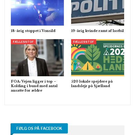
18-årig stoppet i Vonsild
19-årig kvinde ramt af lastbil
FÆLLESSTOF
FÆLLESSTOF
FOA: Vejen ligger i top –
520 lokale spejdere på
Kolding i bund med antal
landslejr på Sjælland
ansatte for ældre
FØLG OS PÅ FACEBOOK