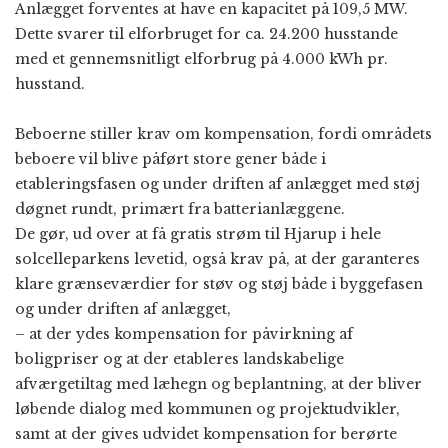
Anlægget forventes at have en kapacitet på 109,5 MW.
Dette svarer til elforbruget for ca. 24.200 husstande
med et gennemsnitligt elforbrug på 4.000 kWh pr.
husstand.
Beboerne stiller krav om kompensation, fordi områdets
beboere vil blive påført store gener både i
etableringsfasen og under driften af anlægget med støj
døgnet rundt, primært fra batterianlæggene.
De gør, ud over at få gratis strøm til Hjarup i hele
solcelleparkens levetid, også krav på, at der garanteres
klare grænseværdier for støv og støj både i byggefasen
og under driften af anlægget,
– at der ydes kompensation for påvirkning af
boligpriser og at der etableres landskabelige
afværgetiltag med læhegn og beplantning, at der bliver
løbende dialog med kommunen og projektudvikler,
samt at der gives udvidet kompensation for berørte