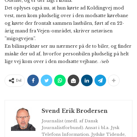
Odense, og er der lagt i koma.
Det oplyses også nu, at hun kørte ad Koldingvej mod
vest, men kom pludselig over i den modsatte kørebane
og kørte der frontalt sammen lastbilen, ført af en 22-
årig mand fra Vejen-området, skriver netavisen
”migogvejen”.
En bilinspektør ser nu nærmere på de to biler, og finder
måske der ud af, hvorfor personbilen pludselig på helt
lige vej kom over i den modsatte vejbane.
/seb
Del
Svend Erik Brodersen
Journalist (medl. af Dansk
Journalistforbund). Ansat i bl.a. Jysk
Telefons lnformation. Jydske Tidende,