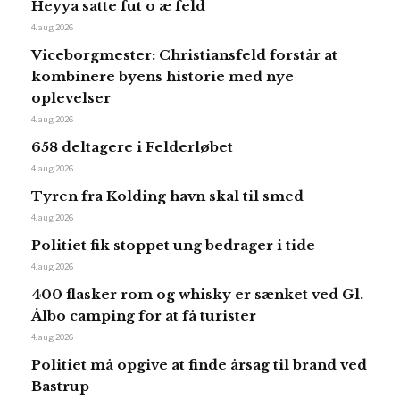
Heyya satte fut o æ feld
4. aug 2026
Viceborgmester: Christiansfeld forstår at
kombinere byens historie med nye
oplevelser
4. aug 2026
658 deltagere i Felderløbet
4. aug 2026
Tyren fra Kolding havn skal til smed
4. aug 2026
Politiet fik stoppet ung bedrager i tide
4. aug 2026
400 flasker rom og whisky er sænket ved Gl.
Ålbo camping for at få turister
4. aug 2026
Politiet må opgive at finde årsag til brand ved
Bastrup