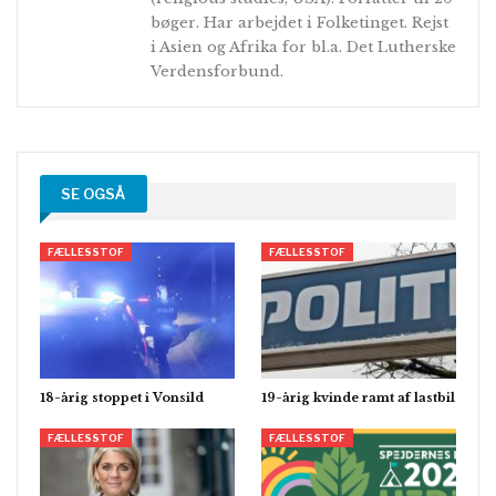
bøger. Har arbejdet i Folketinget. Rejst
i Asien og Afrika for bl.a. Det Lutherske
Verdensforbund.
SE OGSÅ
FÆLLESSTOF
FÆLLESSTOF
18-årig stoppet i Vonsild
19-årig kvinde ramt af lastbil
FÆLLESSTOF
FÆLLESSTOF