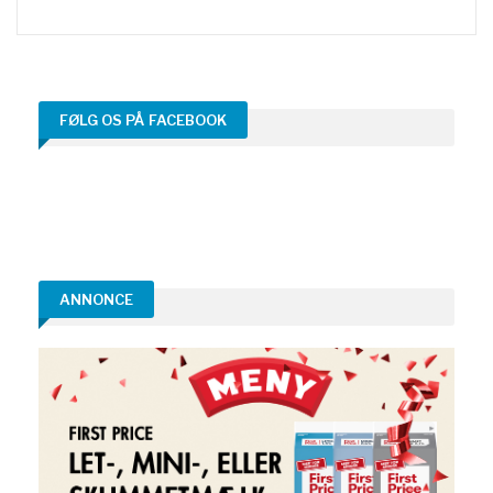
FØLG OS PÅ FACEBOOK
ANNONCE