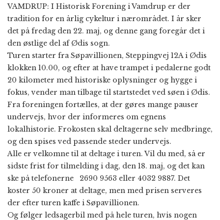
VAMDRUP: I Historisk Forening i Vamdrup er der
tradition for en årlig cykeltur i nærområdet. I år sker
det på fredag den 22. maj, og denne gang foregår det i
den østlige del af Ødis sogn.
Turen starter fra Søpavillionen, Steppingvej 12A i Ødis
klokken 10.00, og efter at have trampet i pedalerne godt
20 kilometer med historiske oplysninger og hygge i
fokus, vender man tilbage til startstedet ved søen i Ødis.
Fra foreningen fortælles, at der gøres mange pauser
undervejs, hvor der informeres om egnens
lokalhistorie. Frokosten skal deltagerne selv medbringe,
og den spises ved passende steder undervejs.
Alle er velkomne til at deltage i turen. Vil du med, så er
sidste frist for tilmelding i dag, den 18. maj, og det kan
ske på telefonerne 2690 9563 eller 4032 9887. Det
koster 50 kroner at deltage, men med prisen serveres
der efter turen kaffe i Søpavillionen.
Og følger ledsagerbil med på hele turen, hvis nogen