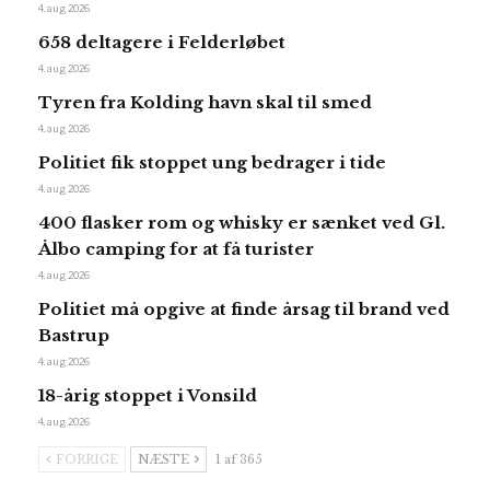
4. aug 2026
658 deltagere i Felderløbet
4. aug 2026
Tyren fra Kolding havn skal til smed
4. aug 2026
Politiet fik stoppet ung bedrager i tide
4. aug 2026
400 flasker rom og whisky er sænket ved Gl.
Ålbo camping for at få turister
4. aug 2026
Politiet må opgive at finde årsag til brand ved
Bastrup
4. aug 2026
18-årig stoppet i Vonsild
4. aug 2026
FORRIGE
NÆSTE
1 af 365