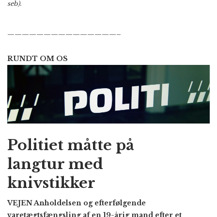
seb).
———————————————–
RUNDT OM OS
Politiet måtte på
langtur med
knivstikker
VEJEN Anholdelsen og efterfølgende
varetægtsfængsling af en 19-årig mand efter et