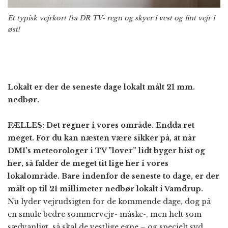
Et typisk vejrkort fra DR TV- regn og skyer i vest og fint vejr i
øst!
Lokalt er der de seneste dage lokalt målt 21 mm.
nedbør.
FÆLLES: Det regner i vores område. Endda ret
meget. For du kan næsten være sikker på, at når
DMI’s meteorologer i TV ”lover” lidt byger hist og
her, så falder de meget tit lige her i vores
lokalområde. Bare indenfor de seneste to dage, er der
målt op til 21 millimeter nedbør lokalt i Vamdrup.
Nu lyder vejrudsigten for de kommende dage, dog på
en smule bedre sommervejr- måske-, men helt som
sædvanligt, så skal de vestlige egne – og specielt syd