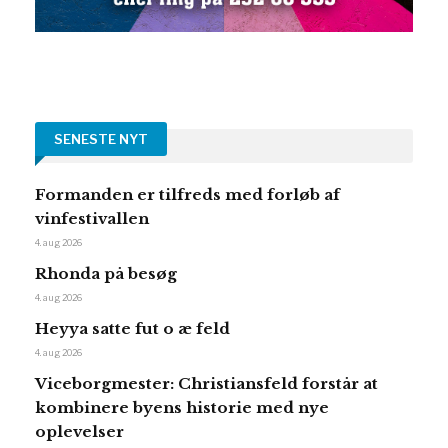
SENESTE NYT
Formanden er tilfreds med forløb af
vinfestivallen
4. aug 2026
Rhonda på besøg
4. aug 2026
Heyya satte fut o æ feld
4. aug 2026
Viceborgmester: Christiansfeld forstår at
kombinere byens historie med nye
oplevelser