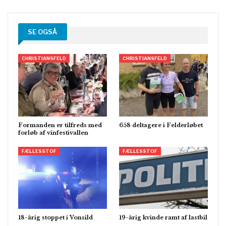
SE OGSÅ
CHRISTIANSFELD
CHRISTIANSFELD
Formanden er tilfreds med
658 deltagere i Felderløbet
forløb af vinfestivallen
FÆLLESSTOF
FÆLLESSTOF
18-årig stoppet i Vonsild
19-årig kvinde ramt af lastbil