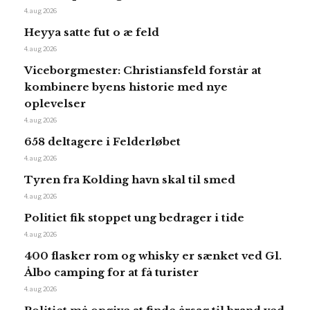
4. aug 2026
Heyya satte fut o æ feld
4. aug 2026
Viceborgmester: Christiansfeld forstår at
kombinere byens historie med nye
oplevelser
4. aug 2026
658 deltagere i Felderløbet
4. aug 2026
Tyren fra Kolding havn skal til smed
4. aug 2026
Politiet fik stoppet ung bedrager i tide
4. aug 2026
400 flasker rom og whisky er sænket ved Gl.
Ålbo camping for at få turister
4. aug 2026