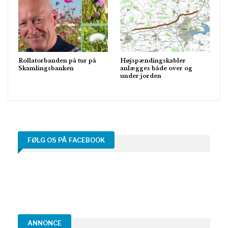
Rollatorbanden på tur på
Højspændingskabler
Skamlingsbanken
anlægges både over og
under jorden
FØLG OS PÅ FACEBOOK
ANNONCE