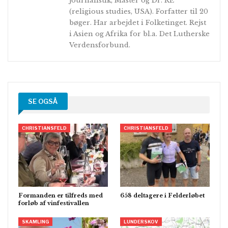
journalistik, Master og Dr. RE
(religious studies, USA). Forfatter til 20
bøger. Har arbejdet i Folketinget. Rejst
i Asien og Afrika for bl.a. Det Lutherske
Verdensforbund.
SE OGSÅ
CHRISTIANSFELD
CHRISTIANSFELD
Formanden er tilfreds med
658 deltagere i Felderløbet
forløb af vinfestivallen
SKAMLING
LUNDERSKOV