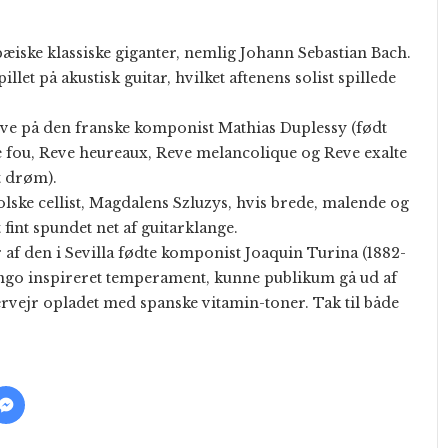
pæiske klassiske giganter, nemlig Johann Sebastian Bach.
let på akustisk guitar, hvilket aftenens solist spillede
ve på den franske komponist Mathias Duplessy (født
ve fou, Reve heureaux, Reve melancolique og Reve exalte
t drøm).
ske cellist, Magdalens Szluzys, hvis brede, malende og
 fint spundet net af guitarklange.
 af den i Sevilla fødte komponist Joaquin Turina (1882-
ingo inspireret temperament, kunne publikum gå ud af
vejr opladet med spanske vitamin-toner. Tak til både