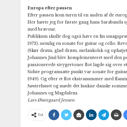
Europa efter pausen
Efter pausen kom turen til en anden af de euro
Her hørte jeg for første gang hans Sarabanda spil
med bravour.
Publikum skulle dog også have en fin smagsprø
1972), nemlig en sonate for guitar og cello: Re
(Skør drøm, glad drøm, melankolsk og ophøje
Johannes Juul blev komplementeret med den pol
passionerede strygertoner flot lagde sig over et
Sidste programsatte punkt var sonate for guitar
1949). Og efter et flot ekstranummer med flam
Søstrehuset og møde det lunkne danske sommer
Johannes og Magdalens.
Lars Østergaard Jensen
Del