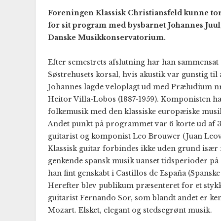
Foreningen Klassisk Christiansfeld kunne tor
for sit program med bysbarnet Johannes Juul,
Danske Musikkonservatorium.
Efter semestrets afslutning har han sammensat en
Søstrehusets korsal, hvis akustik var gunstig til
Johannes lagde veloplagt ud med Præludium nr. 4
Heitor Villa-Lobos (1887-1959). Komponisten ha
folkemusik med den klassiske europæiske musik
Andet punkt på programmet var 6 korte ud af 33
guitarist og komponist Leo Brouwer (Juan Leo
Klassisk guitar forbindes ikke uden grund isæ
genkende spansk musik uanset tidsperioder på s
han fint genskabt i Castillos de España (Spansk
Herefter blev publikum præsenteret for et styk
guitarist Fernando Sor, som blandt andet er ken
Mozart. Elsket, elegant og stedsegrønt musik.