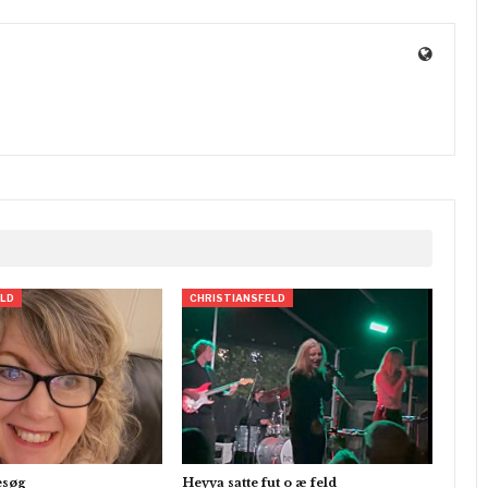
ELD
CHRISTIANSFELD
esøg
Heyya satte fut o æ feld