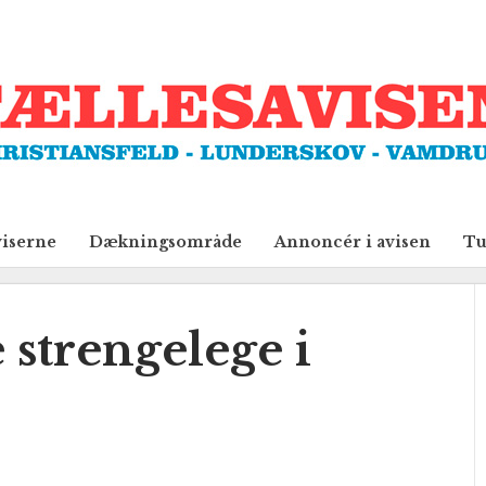
viserne
Dækningsområde
Annoncér i avisen
Tu
strengelege i