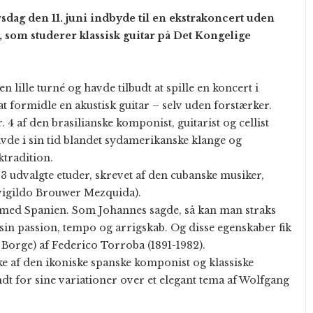
sdag den 11. juni indbyde til en ekstrakoncert uden
 som studerer klassisk guitar på Det Kongelige
 lille turné og havde tilbudt at spille en koncert i
 at formidle en akustisk guitar – selv uden forstærker.
 af den brasilianske komponist, guitarist og cellist
vde i sin tid blandet sydamerikanske klange og
tradition.
 udvalgte etuder, skrevet af den cubanske musiker,
vigildo Brouwer Mezquida).
r med Spanien. Som Johannes sagde, så kan man straks
in passion, tempo og arrigskab. Og disse egenskaber fik
e Borge) af Federico Torroba (1891-1982).
ke af den ikoniske spanske komponist og klassiske
dt for sine variationer over et elegant tema af Wolfgang