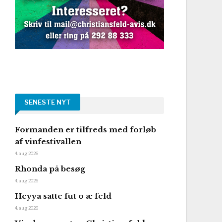
SENESTE NYT
Formanden er tilfreds med forløb
af vinfestivallen
4. aug 2026
Rhonda på besøg
4. aug 2026
Heyya satte fut o æ feld
4. aug 2026