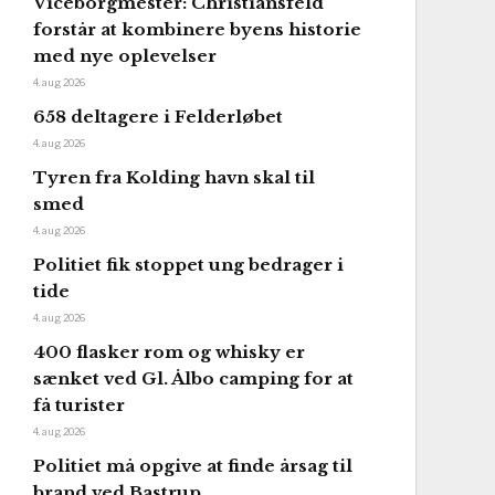
Viceborgmester: Christiansfeld
forstår at kombinere byens historie
med nye oplevelser
4. aug 2026
658 deltagere i Felderløbet
4. aug 2026
Tyren fra Kolding havn skal til
smed
4. aug 2026
Politiet fik stoppet ung bedrager i
tide
4. aug 2026
400 flasker rom og whisky er
sænket ved Gl. Ålbo camping for at
få turister
4. aug 2026
Politiet må opgive at finde årsag til
brand ved Bastrup