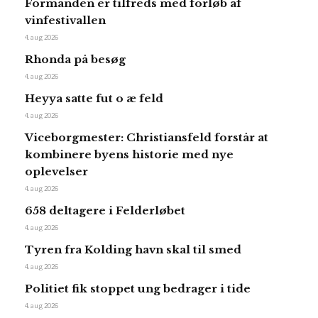
Formanden er tilfreds med forløb af
vinfestivallen
4. aug 2026
Rhonda på besøg
4. aug 2026
Heyya satte fut o æ feld
4. aug 2026
Viceborgmester: Christiansfeld forstår at
kombinere byens historie med nye
oplevelser
4. aug 2026
658 deltagere i Felderløbet
4. aug 2026
Tyren fra Kolding havn skal til smed
4. aug 2026
Politiet fik stoppet ung bedrager i tide
4. aug 2026