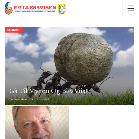
KLUMME
Gå Til Myren Og Bliv Viis!
Fællesavisen
9. jun 2026