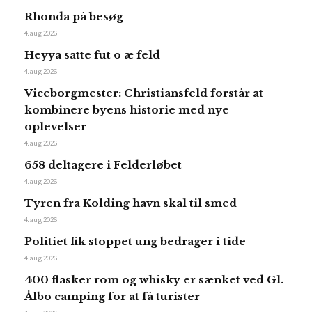
Rhonda på besøg
4. aug 2026
Heyya satte fut o æ feld
4. aug 2026
Viceborgmester: Christiansfeld forstår at
kombinere byens historie med nye
oplevelser
4. aug 2026
658 deltagere i Felderløbet
4. aug 2026
Tyren fra Kolding havn skal til smed
4. aug 2026
Politiet fik stoppet ung bedrager i tide
4. aug 2026
400 flasker rom og whisky er sænket ved Gl.
Ålbo camping for at få turister