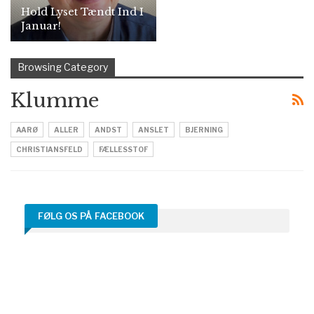
Hold Lyset Tændt Ind I
Januar!
Browsing Category
Klumme
AARØ
ALLER
ANDST
ANSLET
BJERNING
CHRISTIANSFELD
FÆLLESSTOF
FØLG OS PÅ FACEBOOK