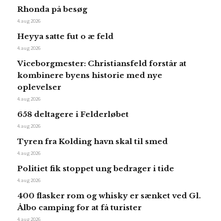
Rhonda på besøg
4. aug 2026
Heyya satte fut o æ feld
4. aug 2026
Viceborgmester: Christiansfeld forstår at
kombinere byens historie med nye
oplevelser
4. aug 2026
658 deltagere i Felderløbet
4. aug 2026
Tyren fra Kolding havn skal til smed
4. aug 2026
Politiet fik stoppet ung bedrager i tide
4. aug 2026
400 flasker rom og whisky er sænket ved Gl.
Ålbo camping for at få turister
4. aug 2026