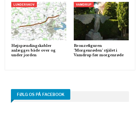
LUNDERSKOV
VAMDRUP
Højspændingskabler
Bronzefiguren
anlægges både over og
’Morgenrøden’ stjålet i
under jorden
Vamdrup før morgenrøde
FØLG OS PÅ FACEBOOK