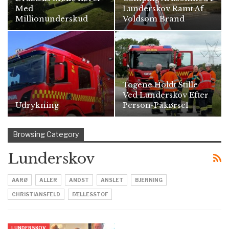
Med
Lunderskov Ramt Af
Millionunderskud
Voldsom Brand
Togene Holdt Stille
Ved Lunderskov Efter
Udrykning
Person-Påkørsel
Browsing Category
Lunderskov
AARØ
ALLER
ANDST
ANSLET
BJERNING
CHRISTIANSFELD
FÆLLESSTOF
LUNDERSKOV