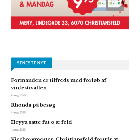
SENESTE NYT
Formanden er tilfreds med forløb af
vinfestivallen
4. aug 2026
Rhonda på besøg
4. aug 2026
Heyya satte fut o æ feld
4. aug 2026
Viceborgmester: Christiansfeld forstår at