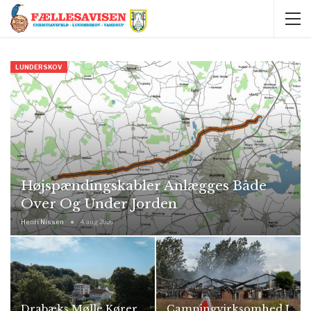
LUNDERSKOV
Højspændingskabler Anlægges Både
Over Og Under Jorden
Henri Nissen
4. aug 2026
Drabæks Mølle Kører
Campingvirksomhed I