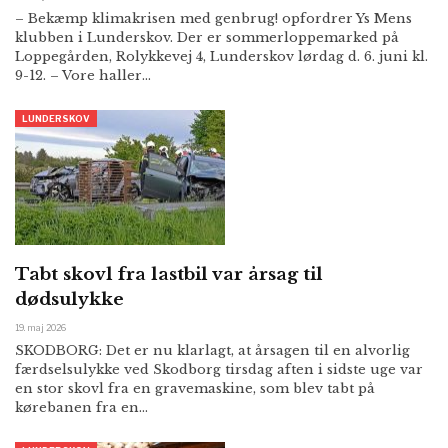
– Bekæmp klimakrisen med genbrug! opfordrer Ys Mens
klubben i Lunderskov. Der er sommerloppemarked på
Loppegården, Rolykkevej 4, Lunderskov lørdag d. 6. juni kl.
9-12. – Vore haller…
LUNDERSKOV
Tabt skovl fra lastbil var årsag til
dødsulykke
19. maj 2026
SKODBORG: Det er nu klarlagt, at årsagen til en alvorlig
færdselsulykke ved Skodborg tirsdag aften i sidste uge var
en stor skovl fra en gravemaskine, som blev tabt på
kørebanen fra en…