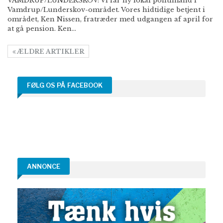
VAMDRUP/LUNDERSKOV: Vi får ny lokal politimand i
Vamdrup/Lunderskov-området. Vores hidtidige betjent i
området, Ken Nissen, fratræder med udgangen af april for
at gå pension. Ken…
ÆLDRE ARTIKLER
FØLG OS PÅ FACEBOOK
ANNONCE