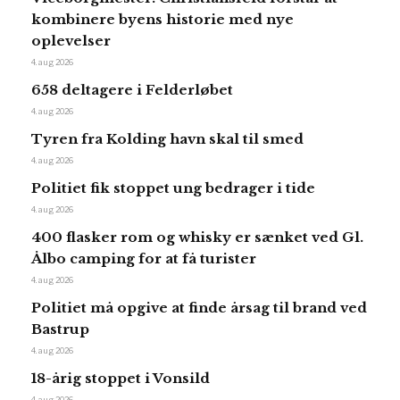
kombinere byens historie med nye
oplevelser
4. aug 2026
658 deltagere i Felderløbet
4. aug 2026
Tyren fra Kolding havn skal til smed
4. aug 2026
Politiet fik stoppet ung bedrager i tide
4. aug 2026
400 flasker rom og whisky er sænket ved Gl.
Ålbo camping for at få turister
4. aug 2026
Politiet må opgive at finde årsag til brand ved
Bastrup
4. aug 2026
18-årig stoppet i Vonsild
4. aug 2026