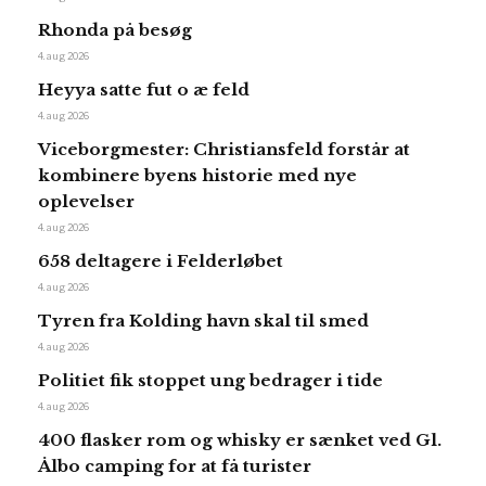
Rhonda på besøg
4. aug 2026
Heyya satte fut o æ feld
4. aug 2026
Viceborgmester: Christiansfeld forstår at
kombinere byens historie med nye
oplevelser
4. aug 2026
658 deltagere i Felderløbet
4. aug 2026
Tyren fra Kolding havn skal til smed
4. aug 2026
Politiet fik stoppet ung bedrager i tide
4. aug 2026
400 flasker rom og whisky er sænket ved Gl.
Ålbo camping for at få turister