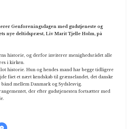
arkerer Genforeningsdagen med gudstjeneste og
ts nye deltidspræst, Liv Marit Tjelle Holm, på
ens historie, og derfor inviterer menighedsrådet alle
es i kirken.
lot historie. Hun og hendes mand har begge tidligere
de fået et nært kendskab til grænselandet, det danske
lle bånd mellem Danmark og Sydslesvig.
rangementet, der efter gudstjenesten fortsætter med
e.