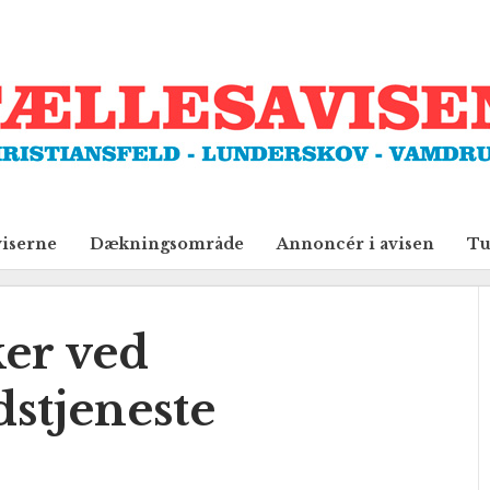
viserne
Dækningsområde
Annoncér i avisen
Tu
er ved
stjeneste