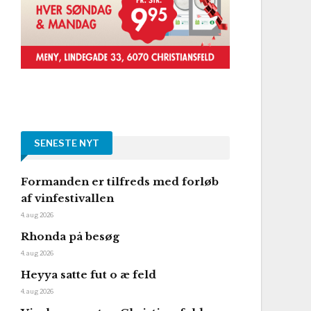
SENESTE NYT
Formanden er tilfreds med forløb
af vinfestivallen
4. aug 2026
Rhonda på besøg
4. aug 2026
Heyya satte fut o æ feld
4. aug 2026