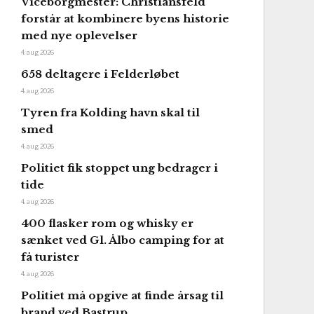
Viceborgmester: Christiansfeld
forstår at kombinere byens historie
med nye oplevelser
4. aug 2026
658 deltagere i Felderløbet
4. aug 2026
Tyren fra Kolding havn skal til
smed
4. aug 2026
Politiet fik stoppet ung bedrager i
tide
4. aug 2026
400 flasker rom og whisky er
sænket ved Gl. Ålbo camping for at
få turister
4. aug 2026
Politiet må opgive at finde årsag til
brand ved Bastrup