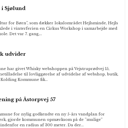
 i Sjølund
tur for Børn”, som dækker lokalområdet Hejlsminde, Hejls
iklede i vinterferien en Cirkus Workshop i samarbejde med
ole. Det var 7. gang,…
k udvider
e har givet Whisky webshoppen på Vejstruprødvej 15,
etilladelse til lovliggørelse af udvidelse af webshop, butik,
. Kolding Kommune fik…
ening på Åstorpvej 57
mune for nylig godkendte en ny 5-års vandplan for
ærk, gjorde kommunen opmærksom på de ”mulige”
 indenfor en radius af 300 meter. Da der…