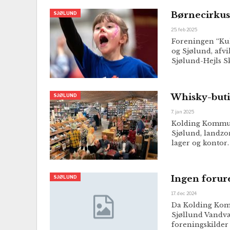
Børnecirkus
SJØLUND
25. feb 2025
Foreningen “Kul
og Sjølund, afv
Sjølund-Hejls Sk
Whisky-buti
SJØLUND
7. jan 2025
Kolding Kommun
Sjølund, landzon
lager og kontor
Ingen forur
SJØLUND
17. dec 2024
Da Kolding Kom
Sjøllund Vandv
foreningskilder