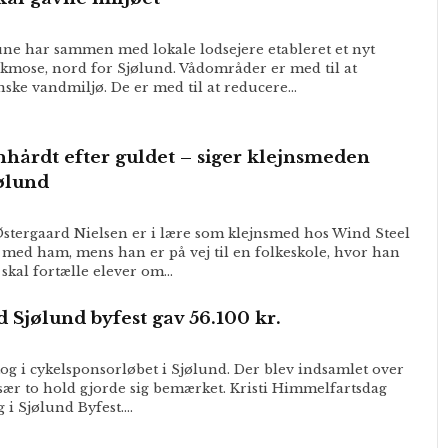
e har sammen med lokale lodsejere etableret et nyt
mose, nord for Sjølund. Vådområder er med til at
nske vandmiljø. De er med til at reducere…
nhårdt efter guldet – siger klejnsmeden
jølund
Østergaard Nielsen er i lære som klejnsmed hos Wind Steel
er med ham, mens han er på vej til en folkeskole, hvor han
skal fortælle elever om…
 Sjølund byfest gav 56.100 kr.
ltog i cykelsponsorløbet i Sjølund. Der blev indsamlet over
Især to hold gjorde sig bemærket. Kristi Himmelfartsdag
g i Sjølund Byfest.…