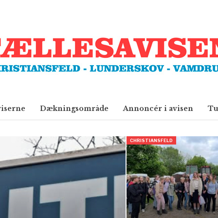
viserne
Dækningsområde
Annoncér i avisen
Tu
CHRISTIANSFELD