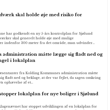
dværk skal holde øje med risiko for
e har godkendt en ny 5-års kontrolplan for Sjølund
ærker skal generelt holde øje med mulige
er indenfor 300 meter fra det område, man udvinder…
dministration måtte lægge sig fladt ned og
gel i lokalplan
sentanter fra Kolding Kommunes administration måtte
ig fladt ned og beklage, at der var fejlet, da sagen omkring
s ophævelse af et…
topper lokalplan for nye boliger i Sjølund
agenævnet har stoppet udviklingen af en lokalplan for