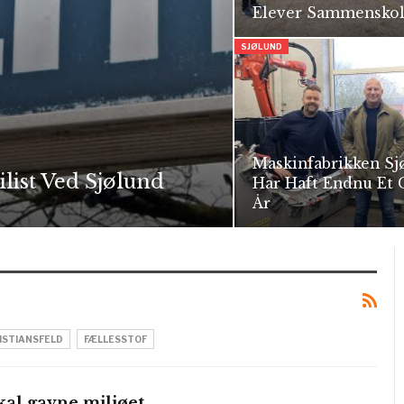
Elever Sammenskol
SJØLUND
Maskinfabrikken Sj
ilist Ved Sjølund
Har Haft Endnu Et 
År
ISTIANSFELD
FÆLLESSTOF
al gavne miljøet