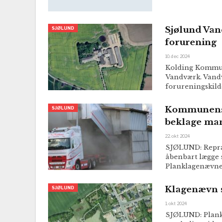
Sjølund Van
SJØLUND
forurening
10. dec 2024
Kolding Kommun
Vandværk. Vandv
forureningskild
Kommunens a
SJØLUND
beklage man
22. okt 2024
SJØLUND: Repræ
åbenbart lægge s
Planklagenævnet
Klagenævn s
SJØLUND
1. okt 2024
SJØLUND: Plankl