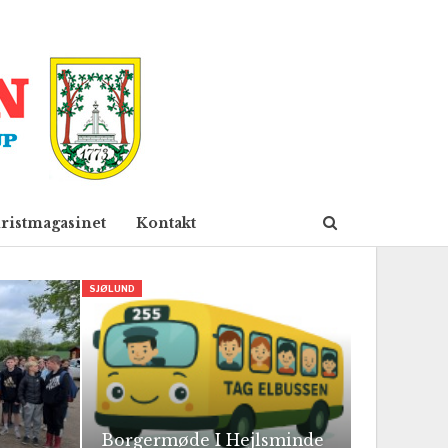
ristmagasinet
Kontakt
SJØLUND
Borgermøde I Hejlsminde