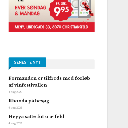
SENESTE NYT
Formanden er tilfreds med forløb
af vinfestivallen
4. aug 2026
Rhonda på besøg
4. aug 2026
Heyya satte fut o æ feld
4. aug 2026