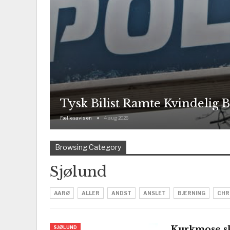
Tysk Bilist Ramte Kvindelig B
Fællesavisen
4. aug 2026
Browsing Category
Sjølund
AARØ
ALLER
ANDST
ANSLET
BJERNING
CHR
Kurkmose sk
SJØLUND