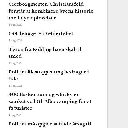
Viceborgmester: Christiansfeld
forstår at kombinere byens historie
med nye oplevelser
4. aug 2026
658 deltagere i Felderløbet
4. aug 2026
Tyren fra Kolding havn skal til
smed
4. aug 2026
Politiet fik stoppet ung bedrager i
tide
4. aug 2026
400 flasker rom og whisky er
sænket ved Gl. Ålbo camping for at
få turister
4. aug 2026
Politiet må opgive at finde årsag til