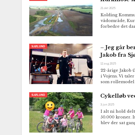
21. okt 2025
Kolding Kommun
vådområde, Kurk
forbedre det da
– Jeg går be
SJØLUND
Jakob fra S
12. aug 2025
22-årige Jakob 
i Vojens. Vi tal
som rollemodel 
Cykelløb ved
SJØLUND
3. jun 2025
I alt ni hold de
50.000 kroner. 
blev der sat gan