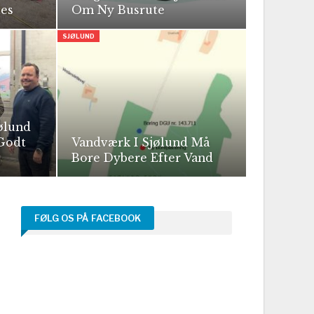
es
Om Ny Busrute
SJØLUND
ølund
Godt
Vandværk I Sjølund Må
Bore Dybere Efter Vand
FØLG OS PÅ FACEBOOK