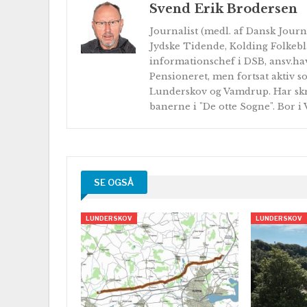
Svend Erik Brodersen
Journalist (medl. af Dansk Journa
Jydske Tidende, Kolding Folkebl
informationschef i DSB, ansv.hav
Pensioneret, men fortsat aktiv so
Lunderskov og Vamdrup. Har skr
banerne i "De otte Sogne". Bor i
SE OGSÅ
LUNDERSKOV
LUNDERSKOV