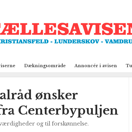
viserne
Dækningsområde
Annoncér i avisen
Tu
alråd ønsker
fra Centerbypuljen
eværdigheder og til forskønnelse.