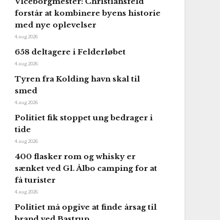
Viceborgmester: Christiansfeld
forstår at kombinere byens historie
med nye oplevelser
4. aug 2026
658 deltagere i Felderløbet
4. aug 2026
Tyren fra Kolding havn skal til
smed
4. aug 2026
Politiet fik stoppet ung bedrager i
tide
4. aug 2026
400 flasker rom og whisky er
sænket ved Gl. Ålbo camping for at
få turister
4. aug 2026
Politiet må opgive at finde årsag til
brand ved Bastrup