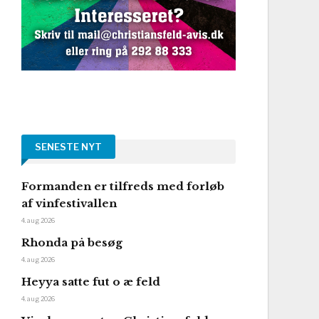
SENESTE NYT
Formanden er tilfreds med forløb
af vinfestivallen
4. aug 2026
Rhonda på besøg
4. aug 2026
Heyya satte fut o æ feld
4. aug 2026