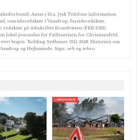
listforbund). Ansat i bl.a. Jysk Telefons lnformation.
ad, områderedaktør i Vamdrup, forsideredaktør,
. redaktør på tidsskriftet Brandvæsen (FKB/DBI).
m lokal journalist for Fællesavisen for Christiansfeld,
evet bogen "Kolding Sydbaner 1911-1948. Historien om
 Vamdrup og Hejlsminde. Sign.: seb og sebro.
LUNDERSKOV