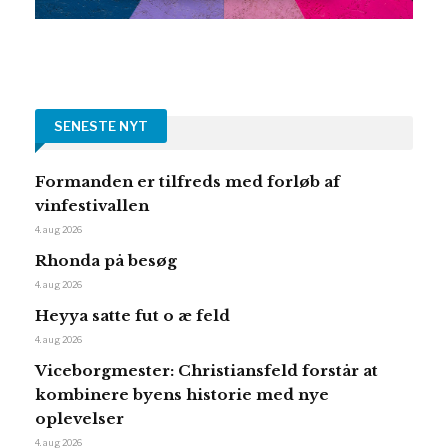
SENESTE NYT
Formanden er tilfreds med forløb af
vinfestivallen
4. aug 2026
Rhonda på besøg
4. aug 2026
Heyya satte fut o æ feld
4. aug 2026
Viceborgmester: Christiansfeld forstår at
kombinere byens historie med nye
oplevelser
4. aug 2026