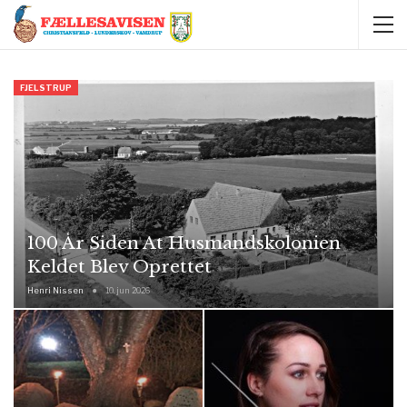
FJELSTRUP
100 År Siden At Husmandskolonien
Keldet Blev Oprettet
Henri Nissen
10. jun 2026