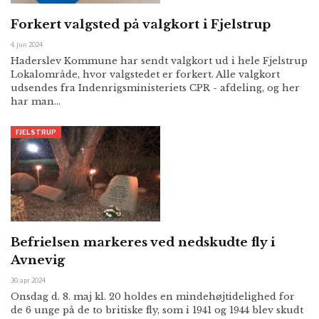
Forkert valgsted på valgkort i Fjelstrup
4. jun 2024
Haderslev Kommune har sendt valgkort ud i hele Fjelstrup
Lokalområde, hvor valgstedet er forkert. Alle valgkort
udsendes fra Indenrigsministeriets CPR - afdeling, og her
har man…
FJELSTRUP
Befrielsen markeres ved nedskudte fly i
Avnevig
30. apr 2024
Onsdag d. 8. maj kl. 20 holdes en mindehøjtidelighed for
de 6 unge på de to britiske fly, som i 1941 og 1944 blev skudt