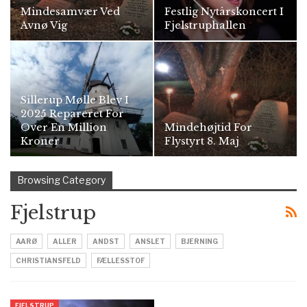
Mindesamvær Ved
Festlig Nytårskoncert I
Avnø Vig
Fjelstruphallen
Sillerup Mølle Blev I
2025 Repareret For
Over En Million
Mindehøjtid For
Kroner
Flystyrt 8. Maj
Browsing Category
Fjelstrup
AARØ
ALLER
ANDST
ANSLET
BJERNING
CHRISTIANSFELD
FÆLLESSTOF
FJELSTRUP