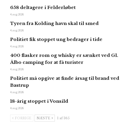
658 deltagere i Felderløbet
4. aug 2026
Tyren fra Kolding havn skal til smed
4. aug 2026
Politiet fik stoppet ung bedrager i tide
4. aug 2026
400 flasker rom og whisky er sænket ved Gl.
Ålbo camping for at få turister
4. aug 2026
Politiet må opgive at finde årsag til brand ved
Bastrup
4. aug 2026
18-årig stoppet i Vonsild
4. aug 2026
FORRIGE
NÆSTE
1 af 365