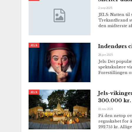
2. sep 2025
JELS: Natten til
TrekantBrand sta
den midterste a
Indendørs cir
JELS
28. jan 2025
Jels: Det populæ
spektakulære vi
Forestillingen 
Jels-vikinge
JELS
300.000 kr.
19. nov 2024
På den netop ov
regnskabet for å
292.755 kr. Alli