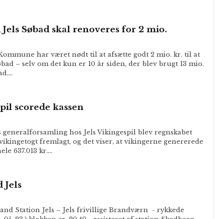
Jels Søbad skal renoveres for 2 mio.
Kommune har været nødt til at afsætte godt 2 mio. kr. til at
bad – selv om det kun er 10 år siden, der blev brugt 13 mio.
ad.…
spil scorede kassen
generalforsamling hos Jels Vikingespil blev regnskabet
ikingetogt fremlagt, og det viser, at vikingerne genererede
ele 637.013 kr.…
d Jels
nd Station Jels – Jels frivillige Brandværn - rykkede