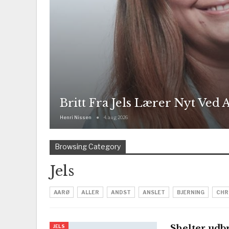
Britt Fra Jels Lærer Nyt Ved 
Henri Nissen
4. aug 2026
Browsing Category
Jels
AARØ
ALLER
ANDST
ANSLET
BJERNING
CHR
Shelter udb
JELS