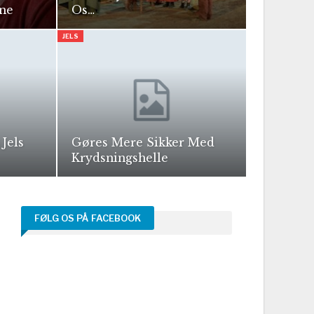
ne
Os…
JELS
Jels
Gøres Mere Sikker Med
Krydsningshelle
FØLG OS PÅ FACEBOOK