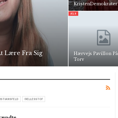
KristenDemokrater
JELS
At Lære Fra Sig
Hærvejs Pavillon På 
Torv
ISTIANSFELD
FÆLLESSTOF
rændte