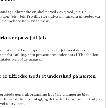
 søndag udbrændte en shelter ved Søvej ved Jels. Da
tion Jels - Jels Frivillige Brandværn - ankom til stedet, var
f tre sheltere udbrændt, mens…
kus er på vej til Jels
re lokale Cirkus Trapez er på vej til Jels med deres
nter forestilling, som præsenteres indendørs i Thorhallen.
omtales som både magisk,…
r er tilfredse trods et underskud på næsten
erståede generalforsamling hos Jels-vikingerne blev
rets forestilling fremlagt, og det viste et stort underskud på
gevel udtrykker…