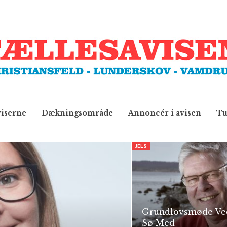
viserne
Dækningsområde
Annoncér i avisen
Tu
JELS
Grundlovsmøde Ved
Sø Med