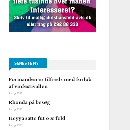
SENESTE NYT
Formanden er tilfreds med forløb
af vinfestivallen
4. aug 2026
Rhonda på besøg
4. aug 2026
Heyya satte fut o æ feld
4. aug 2026