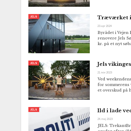
Træværket i 
JELS
23. apr 2024
Byrådet i Vejen 
renovere Jels Sø
kr. på et nyt søb
Jels vikinge
JELS
21. nov 2023
Ved weekendens 
for sommerens v
et overskud på h
Ild i lade ve
JELS
24. maj 2023
JELS: TrekantBra