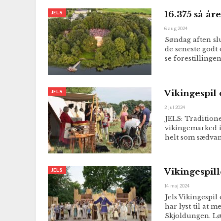
16.375 så åre
JELS
6. aug 2024
Søndag aften slu
de seneste godt 
se forestilling
Vikingespil 
JELS
2. jul 2024
JELS: Traditione
vikingemarked i 
helt som sædvan
Vikingespille
JELS
14. maj 2024
Jels Vikingespil
har lyst til at 
Skjoldungen. Lø