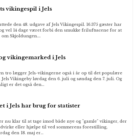
ts vikingespil i Jels
ttede den 48. udgave af Jels Vikingespil. 16.375 gæster har
og vel 14 dage været forbi den smukke friluftsscene for at
en om Skjoldungen.…
og vikingemarked i Jels
n tro lægger Jels-vikingerne også i år op til det populære
Jels Vikingeby lørdag den 6. juli og søndag den 7. juli. Og
ligt er det også den…
t i Jels har brug for statister
 er nu klar til at tage imod både nye og "gamle" vikinger, der
medvirke eller hjælpe til ved sommerens forestilling,
rdag den 18. maj er…