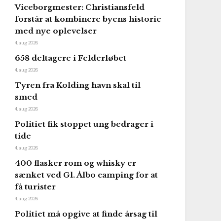
Viceborgmester: Christiansfeld
forstår at kombinere byens historie
med nye oplevelser
4. aug 2026
658 deltagere i Felderløbet
4. aug 2026
Tyren fra Kolding havn skal til
smed
4. aug 2026
Politiet fik stoppet ung bedrager i
tide
4. aug 2026
400 flasker rom og whisky er
sænket ved Gl. Ålbo camping for at
få turister
4. aug 2026
Politiet må opgive at finde årsag til